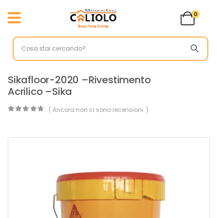
0
Sikafloor-2020 –Rivestimento
Acrilico –Sika
( Ancora non ci sono recensioni. )
0
Di 5