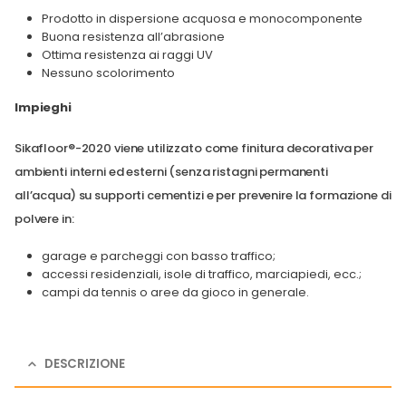
Prodotto in dispersione acquosa e monocomponente
Buona resistenza all’abrasione
Ottima resistenza ai raggi UV
Nessuno scolorimento
Impieghi
Sikafloor®-2020 viene utilizzato come finitura decorativa per
ambienti interni ed esterni (senza ristagni permanenti
all’acqua) su supporti cementizi e per prevenire la formazione di
polvere in:
garage e parcheggi con basso traffico;
accessi residenziali, isole di traffico, marciapiedi, ecc.;
campi da tennis o aree da gioco in generale.
DESCRIZIONE